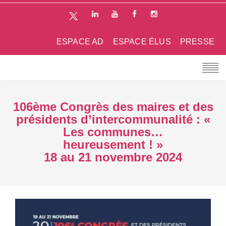
ESPACE AD
ESPACE ÉLUS
PRESSE
106ème Congrès des maires et des
présidents d’intercommunalité : «
Les communes…
heureusement ! »
18 au 21 novembre 2024