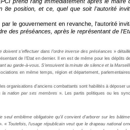
EPCI prend rang immédiatement après le maire
 8e position, et ce, quel que soit l’autorité invi
par le gouvernement en revanche, l’autorité invit
re des préséances, après le représentant de l’Et
e doivent s’effectuer dans l’ordre inverse des préséances
» détaill
ésentant de l’Etat en dernier. Il en est de même pour les dépôts 
nt au garde-à-vous. S’ensuivent la minute de silence et la Marseill
sociations en même temps, région et département, parlementaires,
et les organisations d’anciens combattants sont habilités à déposer 
à la nation par ses membres
». Les partis politiques ou les syndi
le seul emblème obligatoire qu’il convient d’arborer sur les bâtime
». «
Toutefois, l’usage républicain veut que le drapeau national o