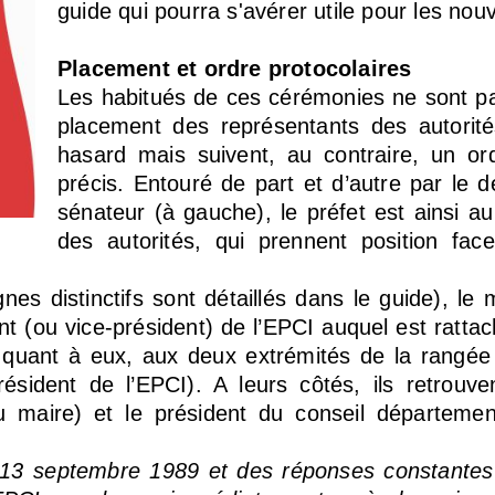
guide qui pourra s'avérer utile pour les nou
Placement et ordre protocolaires
Les habitués de ces cérémonies ne sont pa
placement des représentants des autorit
hasard mais suivent, au contraire, un ord
précis. Entouré de part et d’autre par le dé
sénateur (à gauche), le préfet est ainsi a
des autorités, qui prennent position f
nes distinctifs sont détaillés dans le guide), le 
nt (ou vice-président) de l’EPCI auquel est rat
, quant à eux, aux deux extrémités de la rangée
résident de l’EPCI). A leurs côtés, ils retrouve
du maire) et le président du conseil départeme
u 13 septembre 1989 et des réponses constantes 