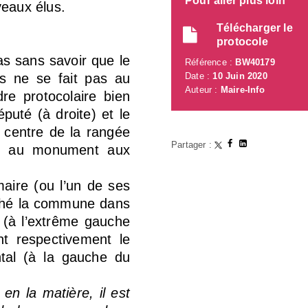
Pour aller plus loin
veaux élus.
Télécharger le
protocole
s sans savoir que le
Référence :
BW40179
és ne se fait pas au
Date :
10 Juin 2020
Auteur :
Maire-Info
re protocolaire bien
puté (à droite) et le
u centre de la rangée
Partager :
ace au monument aux
maire (ou l’un de ses
taché la commune dans
 (à l’extrême gauche
nt respectivement le
ntal (à la gauche du
en la matière, il est