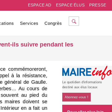
ESPACE AD
ESPACE ÉLUS
PRESSE
cations
Services
Congrès
vent-ils suivre pendant les
ance commémoreront,
ppel à la résistance,
le général de Gaulle.
Le quotidien d'informations
destiné aux élus locaux
gerbes… Au cours de
 souvent au pied du
Abonnez-vous !
 maires doivent se
’Intérieur en a fait un