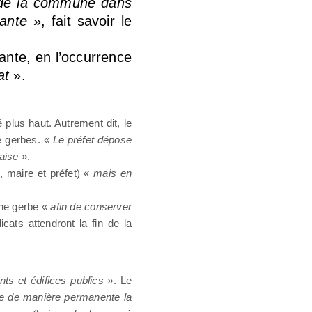
 de la commune dans
tante
», fait savoir le
ante, en l’occurrence
at
».
é plus haut. Autrement dit, le
de gerbes. «
Le préfet dépose
aise
».
 maire et préfet) «
mais en
une gerbe «
afin de conserver
cats attendront la fin de la
nts et édifices publics
». Le
rne de manière permanente la