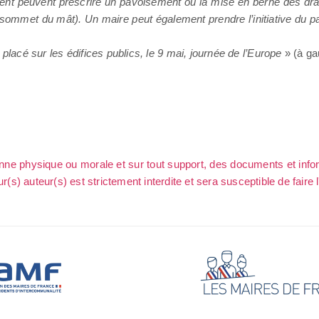
ent peuvent prescrire un pavoisement ou la mise en berne des dra
sommet du mât). Un maire peut également prendre l’initiative du 
placé sur les édifices publics, le 9 mai, journée de l’Europe
» (à ga
sonne physique ou morale et sur tout support, des documents et info
ur(s) auteur(s) est strictement interdite et sera susceptible de faire 