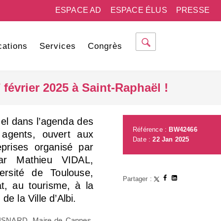
ESPACE AD
ESPACE ÉLUS
PRESSE
cations
Services
Congrès
février 2025 à Saint-Raphaël !
uel dans l’agenda des
Référence :
BW42466
agents, ouvert aux
Date :
22 Jan 2025
reprises organisé par
 par Mathieu VIDAL,
rsité de Toulouse,
Partager :
t, au tourisme, à la
e la Ville d’Albi.
 LISNARD, Maire de Cannes,