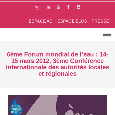
ESPACE AD
ESPACE ÉLUS
PRESSE
6ème Forum mondial de l’eau : 14-
15 mars 2012, 3ème Conférence
internationale des autorités locales
et régionales