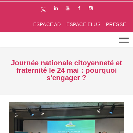
ESPACE AD
ESPACE ÉLUS
PRESSE
Journée nationale citoyenneté et
fraternité le 24 mai : pourquoi
s'engager ?