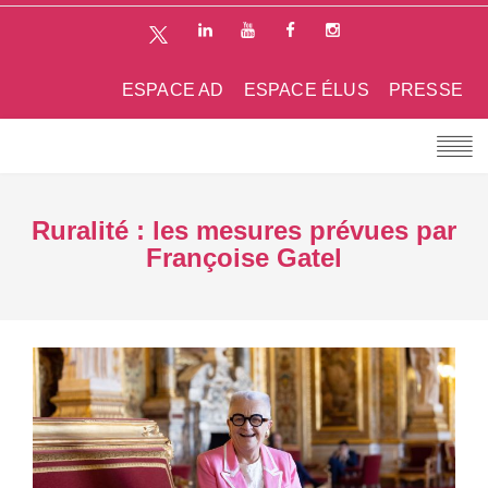
ESPACE AD
ESPACE ÉLUS
PRESSE
Ruralité : les mesures prévues par
Françoise Gatel