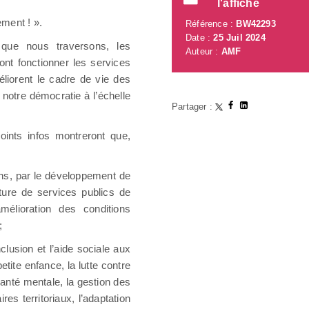
l'affiche
ment ! ».
Référence :
BW42293
Date :
25 Juil 2024
l que nous traversons, les
Auteur :
AMF
ont fonctionner les services
éliorent le cadre de vie des
e notre démocratie à l’échelle
Partager :
oints infos montreront que,
yens, par le développement de
ture de services publics de
amélioration des conditions
;
nclusion et l’aide sociale aux
etite enfance, la lutte contre
 santé mentale, la gestion des
res territoriaux, l’adaptation