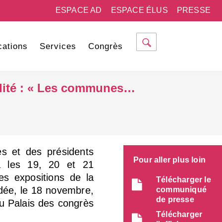
ESPACE AD
ESPACE ÉLUS
PRESSE
cations
Services
Congrès
lité : « Les communes…
s et des présidents
Pour aller plus loin
ra les 19, 20 et 21
s expositions de la
Télécharger le
édée, le 18 novembre,
communiqué
de presse
u Palais des congrès
Télécharger