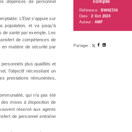
n, les dépenses de personnel
compte
Référence :
BW42336
Date :
2 Oct 2024
comptable. L’Etat s’appuie sur
Auteur :
AMF
a population, et va jusqu’à
es de santé par exemple. Les
transfert de compétences de
Partager :
 en matière de sécurité par
personnels plus qualifiés et
, l’objectif nécessitant un
 des prestations rémunérées,
communalité, qui n’a pas été
 des mises à disposition de
t souvent réservé aux agents
ansfert de personnel entraîne
.