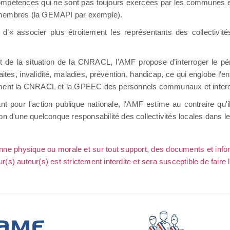
s compétences qui ne sont pas toujours exercées par les communes
s membres (la GEMAPI par exemple).
 associer plus étroitement les représentants des collectivités 
de la situation de la CNRACL, l’AMF propose d’interroger le pér
traites, invalidité, maladies, prévention, handicap, ce qui englobe l
otamment la CNRACL et la GPEEC des personnels communaux et int
t pour l'action publique nationale, l'AMF estime au contraire qu'i
ion d'une quelconque responsabilité des collectivités locales dans le d
sonne physique ou morale et sur tout support, des documents et info
ur(s) auteur(s) est strictement interdite et sera susceptible de faire 