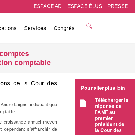
ESPACE AD
ESPACE ÉLUS
PRESSE
cations
Services
Congrès
 comptes
stion comptable
tions de la Cour des
Pour aller plus loin
Télécharger la
André Laignel indiquent que
réponse de
omptable.
l'AMF au
premier
 de croissance annuel moyen
président de
t cependant s’affranchir de
la Cour des