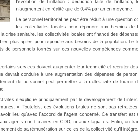
l’évolution de l’inflation : déduction faite de l’inflatio
n’augmentent en réalité que de 0,4% par an en moyenne.
Le personnel territorial ne peut être réduit à une question 
les collectivités locales pour répondre aux besoins de l
a crise sanitaire, les collectivités locales ont financé des dépens
ien plus agiles pour répondre aux besoins de la population. Le 
ments de personnels formés sur ces nouvelles compétences comme
ertains services doivent augmenter leur technicité et recruter des 
e devrait conduire à une augmentation des dépenses de personnel
utement de personnel peut permettre à la collectivité de fournir
el.
tivités s’explique principalement par le développement de l’inter
nes. ». Toutefois, ces évolutions brutes ne sont pas retraitées
t avoir lieu qu'avec l'accord de l’agent concerné. Ce transfert es
r aux agents non-titulaires en CDD, ni aux stagiaires. Enfin, un tr
ement de sa rémunération sur celles de la collectivité qu’il intègre