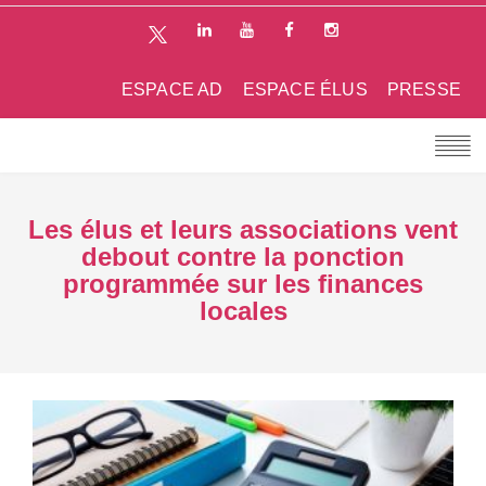
ESPACE AD
ESPACE ÉLUS
PRESSE
Les élus et leurs associations vent
debout contre la ponction
programmée sur les finances
locales