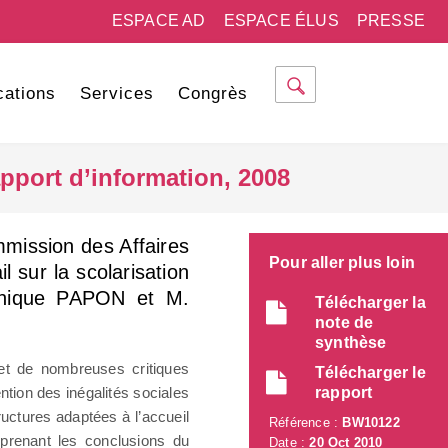
ESPACE AD
ESPACE ÉLUS
PRESSE
cations
Services
Congrès
apport d’information, 2008
mmission des Affaires
Pour aller plus loin
l sur la scolarisation
onique PAPON et M.
Télécharger la
note de
synthèse
bjet de nombreuses critiques
Télécharger le
tion des inégalités sociales
rapport
ructures adaptées à l’accueil
Référence :
BW10122
eprenant les conclusions du
Date :
20 Oct 2010