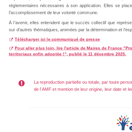
réglementaires nécessaires à son application. Elles se place
l’accomplissement de leur volonté commune.
À l’avenir, elles entendent que le succès collectif que repré
sur d’autres thématiques, animées par la détermination et l’espri
Télécharger ici le communiqué de presse
Pour aller plus loin, lire l'article de Maires de France "
territoriaux enfin adoptée !", publié le 11 décembre 2025.
La reproduction partielle ou totale, par toute per
de l'AMF et mention de leur origine, leur date et le