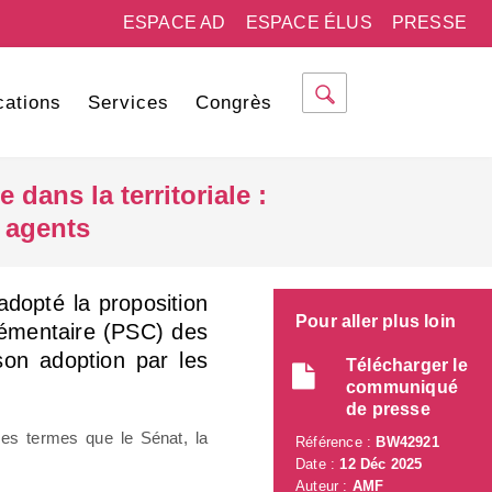
ESPACE AD
ESPACE ÉLUS
PRESSE
cations
Services
Congrès
 dans la territoriale :
 agents
dopté la proposition
Pour aller plus loin
plémentaire (PSC) des
 son adoption par les
Télécharger le
communiqué
de presse
es termes que le Sénat, la
Référence :
BW42921
Date :
12 Déc 2025
Auteur :
AMF