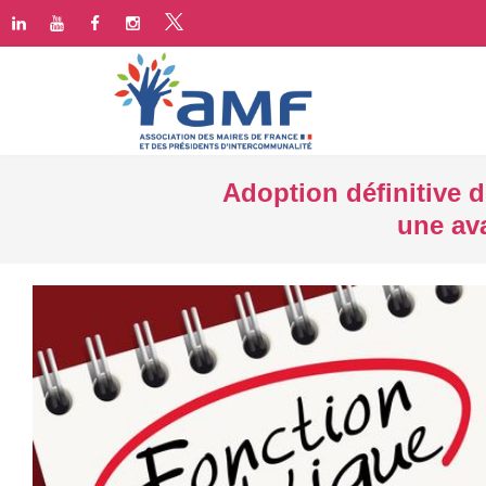
Adoption définitive de
une av