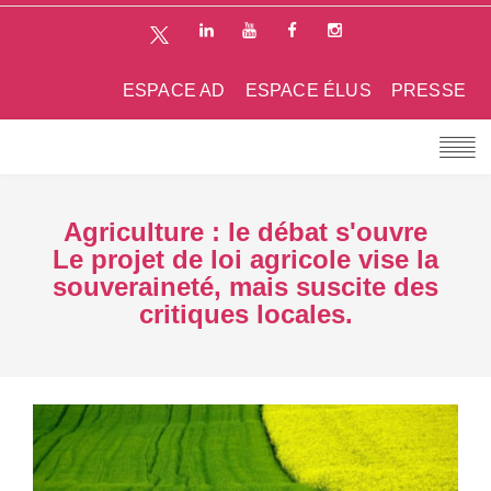
ESPACE AD
ESPACE ÉLUS
PRESSE
Agriculture : le débat s'ouvre
Le projet de loi agricole vise la
souveraineté, mais suscite des
critiques locales.