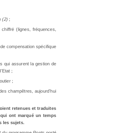
e
(2)
;
chiffré (lignes, fréquences,
e de compensation spécifique
 qui assurent la gestion de
'Etat ;
utier ;
ardes champêtres, aujourd'hui
ient retenues et traduites
, qui ont marqué un temps
 les sujets.
nt du programme Ponts porté