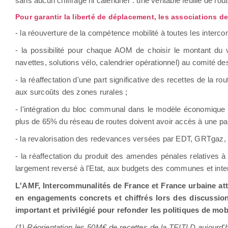
sans aucun chiffrage ni calendrier : une véritable feuille de r
Pour garantir la liberté de déplacement, les associations 
- la réouverture de la compétence mobilité à toutes les interc
- la possibilité pour chaque AOM de choisir le montant du ve
navettes, solutions vélo, calendrier opérationnel) au comité des
- la réaffectation d'une part significative des recettes de l
aux surcoûts des zones rurales ;
- l'intégration du bloc communal dans le modèle économique 
plus de 65% du réseau de routes doivent avoir accès à une part
- la revalorisation des redevances versées par EDT, GRTgaz, le
- la réaffectation du produit des amendes pénales relatives à 
largement reversé à l'Etat, aux budgets des communes et in
L'AMF, Intercommunalités de France et France urbaine att
en engagements concrets et chiffrés lors des discussio
important et privilégié pour refonder les politiques de mob
(1) Réorientation les 50M€ de recettes de la TEITLD aujourd