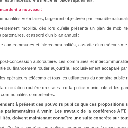
oute reste nécessaire à mettre en place rapidement.
demandent à nouveau :
ommunalités volontaires, largement objectivée par l'enquête national
rsement mobilité, dès lors qu'elle présente un plan de mobilité 
 partenaires, et assorti d'un bilan annuel ;
a route aux communes et intercommunalités, assortie d'un mécanism
post-concession autoroutière. Les communes et intercommunalités
ie du financement routier aujourd'hui exclusivement accaparé par l
s opérateurs télécoms et tous les utilisateurs du domaine public ro
la circulation routière dressées par la police municipale et les g
tercommunalités compétentes.
endent à présent des pouvoirs publics que ces propositions so
ns parlementaires à venir. Les travaux de la conférence AFT
ilités, doivent maintenant connaître une suite concrète sur tous
'hui affectées aux réseaux routiers communaux vers le financeme