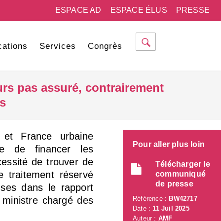
ESPACE AD
ESPACE ÉLUS
PRESSE
cations
Services
Congrès
urs pas assuré, contrairement
us
 et France urbaine
Pour aller plus loin
nce de financer les
cessité de trouver de
Télécharger le
e traitement réservé
communiqué
de presse
ses dans le rapport
t ministre chargé des
Référence :
BW42717
Date :
11 Juil 2025
Auteur :
AMF