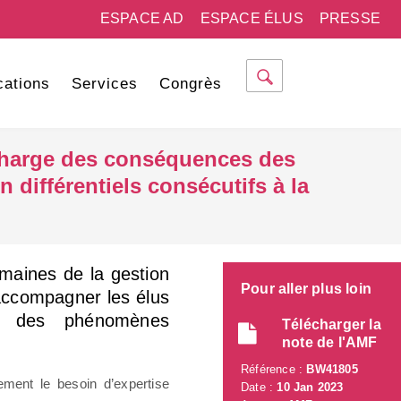
ESPACE AD
ESPACE ÉLUS
PRESSE
cations
Services
Congrès
 charge des conséquences des
différentiels consécutifs à la
omaines de la gestion
Pour aller plus loin
’accompagner les élus
on des phénomènes
Télécharger la
note de l'AMF
Référence :
BW41805
tement le besoin d’expertise
Date :
10 Jan 2023