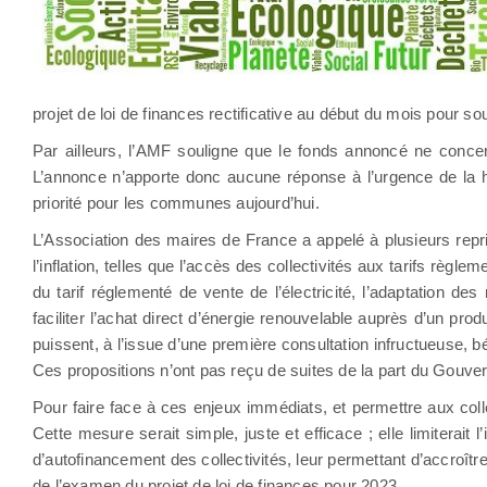
projet de loi de finances rectificative au début du mois pour sou
Par ailleurs, l’AMF souligne que le fonds annoncé ne concer
L’annonce n’apporte donc aucune réponse à l’urgence de la hau
priorité pour les communes aujourd’hui.
L’Association des maires de France a appelé à plusieurs rep
l’inflation, telles que l’accès des collectivités aux tarifs règl
du tarif réglementé de vente de l’électricité, l’adaptation d
faciliter l’achat direct d’énergie renouvelable auprès d’un pro
puissent, à l’issue d’une première consultation infructueuse, b
Ces propositions n’ont pas reçu de suites de la part du Gouve
Pour faire face à ces enjeux immédiats, et permettre aux collec
Cette mesure serait simple, juste et efficace ; elle limiterai
d’autofinancement des collectivités, leur permettant d’accroît
de l’examen du projet de loi de finances pour 2023.