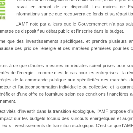
travail en amont de ce dispositif. Les maires de F
informations sur ce que recouvrera ce fonds et sa répartitio
L’AMF note par ailleurs que le Gouvernement n’a pas sais
mettre ce dispositif au débat public et l’inscrire dans le budget.
ne que des investissements spécifiques, et prendra plusieurs an
sse des prix de l’énergie et des matières premières pour les coll
rises à ce que d’autres mesures immédiates soient prises pour s
ementés de l’énergie - comme c’est le cas pour les entreprises - la ré
es règles de la commande publique aux spécificités des marchés du 
ducteur et l’autoconsommation individuelle ou collective, et la garan
énéficier d’une offre de fourniture selon des conditions financières 
rnement.
tivités d’investir dans la transition écologique, l’AMF propose d’in
t l’impact sur les budgets locaux des surcoûts énergétiques et augm
re leurs investissements de transition écologique. C’est ce que l’AM