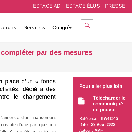
ESPACE AD
ESPACE ÉLUS
PRESSE
cations
Services
Congrès
 à compléter par des mesures
n place d’un « fonds
Pour aller plus loin
ctivités, dédié à des
ontre le changement
Télécharger le
communiqué
de presse
f l’annonce d’un financement
Référence :
BW41345
 constate d’une part que rien
Date :
29 Août 2022
Auteur :
AMF
qu’elle n’a pas été associée au