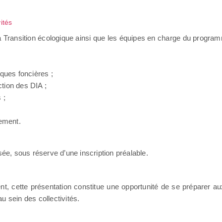
ités
 la Transition écologique ainsi que les équipes en charge du pro
iques foncières ;
ction des DIA ;
 ;
ement.
sée, sous réserve d’une inscription préalable.
t, cette présentation constitue une opportunité de se préparer a
u sein des collectivités.