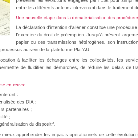
présenter les évolutions engagées par l’État pour simplifi
entre les différents acteurs intervenant dans le traitement 
Une nouvelle étape dans la dématérialisation des procédure
La déclaration d’intention d’aliéner constitue une procédure
l’exercice du droit de préemption. Jusqu’à présent large
papier ou des transmissions hétérogènes, son instructi
e processus au sein de la plateforme Plat’AU.
cation à faciliter les échanges entre les collectivités, les servic
ermettre de fluidifier les démarches, de réduire les délais de tr
mise en œuvre
nteront :
érialisée des DIA ;
urs partenaires ;
lité ;
énéralisation du dispositif.
ieux appréhender les impacts opérationnels de cette évolution et