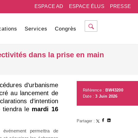
ESPACE AD
ESPACE ÉLUS
PRESSE
cations
Services
Congrès
ctivités dans la prise en main
océdures d’urbanisme
Référence :
BW43200
acré au lancement de
Date :
3 Juin 2026
clarations d’intention
e tiendra le
mardi 16
Partager :
cet événement permettra de