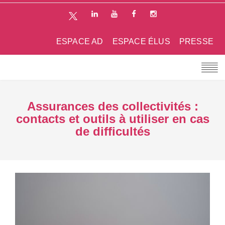
ESPACE AD
ESPACE ÉLUS
PRESSE
Assurances des collectivités :
contacts et outils à utiliser en cas
de difficultés