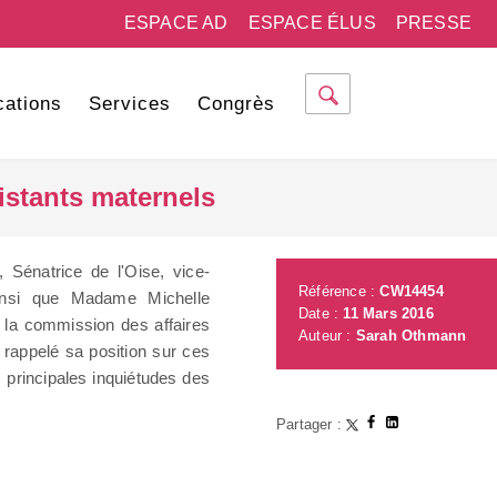
ESPACE AD
ESPACE ÉLUS
PRESSE
cations
Services
Congrès
istants maternels
énatrice de l'Oise, vice-
Référence :
CW14454
ainsi que Madame Michelle
Date :
11 Mars 2016
 la commission des affaires
Auteur :
Sarah Othmann
 rappelé sa position sur ces
s principales inquiétudes des
Partager :