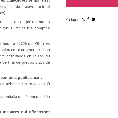
es collectivités territoriales,
urs plus de prélèvements et
es).
Partager :
tre : ces prélèvements
t que l’Etat et les comptes
lus haut, à 115% du PIB, des
continuent d’augmenter à un
re déficitaires en raison du
ue de France prévoit 0.2% de
 comptes publics, car :
our achever les projets déjà
essentielle de l’économie liée
s mesures qui affecteront