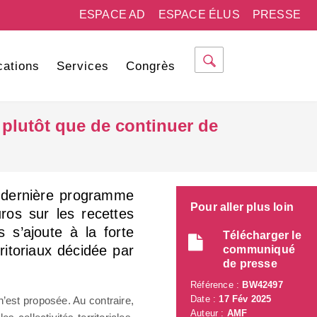
ESPACE AD
ESPACE ÉLUS
PRESSE
cations
Services
Congrès
, plutôt que de continuer de
e dernière programme
Pour aller plus loin
uros sur les recettes
s s’ajoute à la forte
Télécharger le
ritoriaux décidée par
communiqué
de presse
Référence :
BW42497
Date :
17 Fév 2025
’est proposée. Au contraire,
Auteur :
AMF