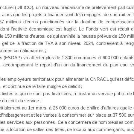
Onjoncturel (DILICO), un nouveau mécanisme de prélèvement particu
 alors que les projets à financer sont déjà engagés, de surcroit en 
487 millions d’euros ponctionnés sur la dotation de compensation
 dont l’activité économique est fragile. Le Fonds vert est réduit d
 de 150 millions d’euros, ce qui annihile la hausse prévue de 150 mil
 le gel de la fraction de TVA à son niveau 2024, contrevient à l’e
rimés ou nationalisés ;
res (FSDAP) va affecter plus de 1 300 communes et 600 000 enfants
, accompagnant le report d’un an du financement du plan eau, vont
r les employeurs territoriaux pour alimenter la CNRACL qui est défici
et continue de le faire malgré ce déficit ;
vités et qui ne sont pas financées, à l’instar du service public de 
é du coût du service ;
itialement au 1er mars, à 25 000 euros de chiffre d’affaires quelle 
s d’hébergement et les ventes à consommer sur place et 37 500 eur
ût des services aux personnes. Cela concernera de nombreuses co
e que la location de salles des fêtes, de locaux aux commerçants, au