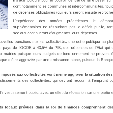
il s’agit toujours pour le pouvoir central de faire peser sur l
dont notamment les communes et intercommunalités, toujo
de dépenses obligatoires (qui leurs seront ensuite reproché
L’expérience des années précédentes le démon
supplémentaires ne résoudront pas le déficit public, tan
sociaux continueront d’augmenter leurs dépenses.
ouvelles ponctions sur les collectivités, une dette publique au p
les pays de l’OCDE à 43,5% du PIB, des dépenses de l’Etat qui 
r aux mairies puisque leurs budgets de fonctionnement ne peuvent êt
 risque d’être aggravée par une croissance atone, puisque la Banq
 imposés aux collectivités vont même aggraver la situation des
tissements des collectivités, qui devront recourir à l’emprunt p
 l’investissement public, avec un effet de récession sur une partie 
ets locaux prévues dans la loi de finances comprennent de