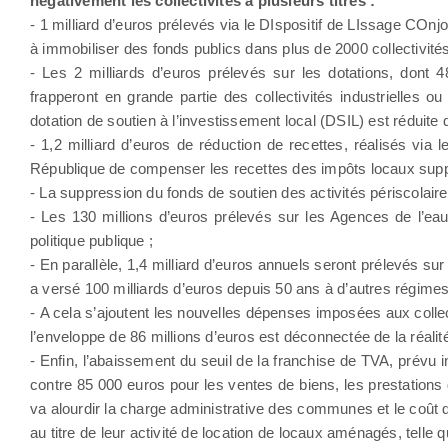
négativement les collectivités à plusieurs titres :
- 1 milliard d’euros prélevés via le DIspositif de LIssage C
à immobiliser des fonds publics dans plus de 2000 collectivités
- Les 2 milliards d’euros prélevés sur les dotations, dont 
frapperont en grande partie des collectivités industrielles ou
dotation de soutien à l’investissement local (DSIL) est réduite
- 1,2 milliard d’euros de réduction de recettes, réalisés via
République de compenser les recettes des impôts locaux supp
- La suppression du fonds de soutien des activités périscolai
- Les 130 millions d’euros prélevés sur les Agences de l’eau
politique publique ;
- En parallèle, 1,4 milliard d’euros annuels seront prélevés su
a versé 100 milliards d’euros depuis 50 ans à d’autres régimes, 
- A cela s’ajoutent les nouvelles dépenses imposées aux collecti
l’enveloppe de 86 millions d’euros est déconnectée de la réalit
- Enfin, l’abaissement du seuil de la franchise de TVA, prévu in
contre 85 000 euros pour les ventes de biens, les prestation
va alourdir la charge administrative des communes et le co
au titre de leur activité de location de locaux aménagés, tell