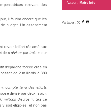
Auteur :
Maire-Info
ompensatrices relevant des
our, il faudra encore que les
Partager :
t de budget. Un assentiment
 revoir l’effort réclamé aux
et de «
diviser par trois
» leur
tif d’épargne forcée créé en
t passer de 2 milliards à 890
, «
compte tenu des efforts
posé divisé par deux, soit «
0 millions d’euros
». Sur ce
y soit éligibles, et non pas