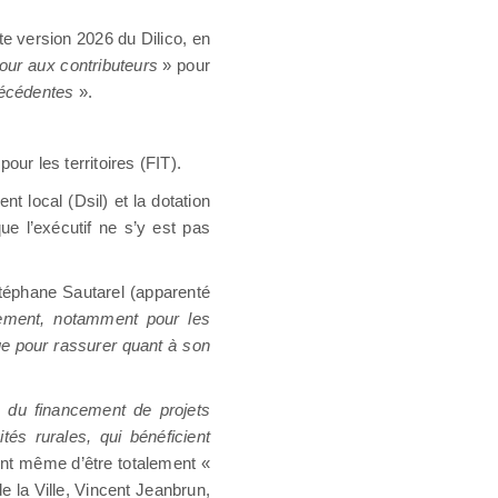
te version 2026 du Dilico, en
tour aux contributeurs
» pour
précédentes
».
ur les territoires (FIT).
t local (Dsil) et la dotation
ue l’exécutif ne s’y est pas
Stéphane Sautarel (apparenté
sement, notamment pour les
que pour rassurer quant à son
n du financement de projets
ités rurales, qui bénéficient
nt même d’être totalement «
 la Ville, Vincent Jeanbrun,