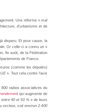
nagement. Une réforme «
mal
hitecture, d'urbanisme et de
jà disparu. Et pour cause, la
ale. Or celle-ci a connu un «
n, fin août, de la Fédération
Départements de France.
d’euros (comme les députés)
CAUE
». Tout cela contre l’avis
e 800 radios associatives du
mendement
qui augmente de
«
entre 40 et 50 %
» de leurs
 secteur, soit environ 2 400