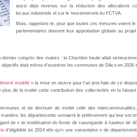
aussi déjà revenus sur la réduction des allocations c
locaux industriels et sur le resserrement du FCTVA.
Mais, rappelons-le, pour que toutes ces mesures voient le j
parlementaires donnent leur approbation globale au proje
u dernier congrès des maires : la Chambre haute allait sérieusement
ses objectifs était même d’exonérer les communes de Dilico en 2026 
dément modifié
»
la mise en œuvre pour l’an prochain de ce disposi
 plus de la moitié cette contribution des collectivités en la faisan
ommunes et de diminuer de moitié celle des intercommunalités
manière, les départements verraient le prélèvement qui leur est im
egard de «
la mobilisation du fonds de sauvegarde à hauteur de 60
ons
d'éligibilité de 2024 afin qu’«
une soixantaine
» de départements 