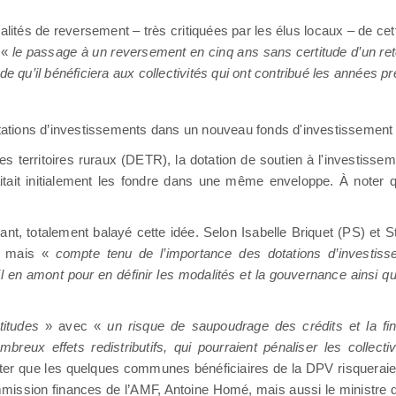
alités de reversement – très critiquées par les élus locaux – de cet
 «
le passage à un reversement en cinq ans sans certitude d’un re
de qu’il bénéficiera aux collectivités qui ont contribué les années 
tations d’investissements dans un nouveau fonds d'investissement po
 territoires ruraux (DETR), la dotation de soutien à l'investissemen
itait initialement les fondre dans une même enveloppe. À noter q
ant, totalement balayé cette idée. Selon Isabelle Briquet (PS) et 
 mais «
compte tenu de l’importance des dotations d’investis
vail en amont pour en définir les modalités et la gouvernance ainsi 
titudes
» avec «
un risque de saupoudrage des crédits et la fi
breux effets redistributifs, qui pourraient pénaliser les collectiv
er que les quelques communes bénéficiaires de la DPV risqueraie
mmission finances de l’AMF, Antoine Homé, mais aussi le ministre de