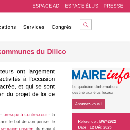
ESPACE AD
ESPACE ÉLUS
PRESSE
cations
Services
Congrès
 communes du Dilico
teurs ont largement
ctivités à l’occasion
acrée, et qui se sont
Le quotidien d'informations
destiné aux élus locaux
n du projet de loi de
Abonnez-vous !
 –
presque à contrecœur
- la
dans le but de compenser le
Référence :
BW42922
Date :
12 Déc 2025
 semaine passée
, ils étaient