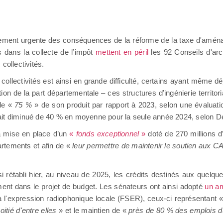
ièrement urgente des conséquences de la réforme de la taxe d'amé
s dans la collecte de l’impôt
mettent en péril
les 92 Conseils d'arc
 collectivités.
collectivités est ainsi en grande difficulté, certains ayant même dé
 de la part départementale – ces structures d’ingénierie territori
 de «
75 %
» de son produit par rapport à 2023, selon une évaluatio
rait diminué de 40 % en moyenne pour la seule année 2024, selon 
a mise en place d’un
«
fonds exceptionnel
»
doté de 270 millions 
artements et afin de «
leur permettre de maintenir le soutien aux 
i rétabli hier, au niveau de 2025, les crédits destinés aux quelqu
ement dans le projet de budget. Les sénateurs ont ainsi adopté
un a
 à l'expression radiophonique locale (FSER), ceux-ci représentant 
itié d'entre elles
» et le maintien de «
près de 80 % des emplois du