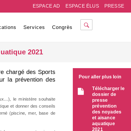
ESPACE AD
ESPACE ÉLUS
PRESSE
cations
Services
Congrès
uatique 2021
ère chargé des Sports
Pour aller plus loin
r la prévention des
Télécharger le
dossier de
jeux…), le ministère souhaite
presse
atique et donner des conseils
prévention
des noyades
erné (piscine, mer, base de
et aisance
aquatique
2021