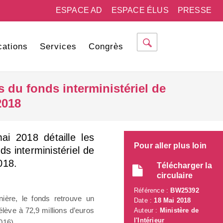
ESPACE AD
ESPACE ÉLUS
PRESSE
cations
Services
Congrès
s du fonds interministériel de
2018
i 2018 détaille les
Pour aller plus loin
ds interministériel de
018.
Télécharger la
circulaire
Référence :
BW25392
ière, le fonds retrouve un
Date :
18 Mai 2018
lève à 72,9 millions d’euros
Auteur :
Ministère de
l'Intérieur
016).