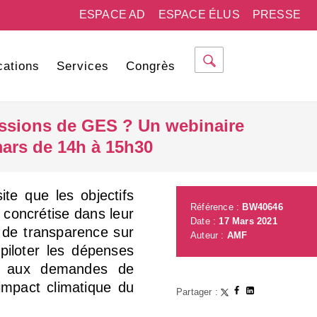
ESPACE AD
ESPACE ÉLUS
PRESSE
cations
Services
Congrès
issions de GES ? Un webinaire
mars de 14h à 15h30
te que les objectifs
Référence :
BW40646
e concrétise dans leur
Date :
17 Mars 2021
 de transparence sur
Auteur :
AMF
 piloter les dépenses
dre aux demandes de
’impact climatique du
Partager :