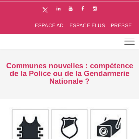
ESPACE AD
ESPACE ÉLUS
PRESSE
Communes nouvelles : compétence
de la Police ou de la Gendarmerie
Nationale ?