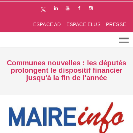
ESPACE AD
ESPACE ÉLUS
PRESSE
Communes nouvelles : les députés
prolongent le dispositif financier
jusqu'à la fin de l'année