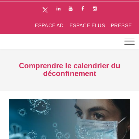
ESPACE AD
ESPACE ÉLUS
PRESSE
Comprendre le calendrier du
déconfinement