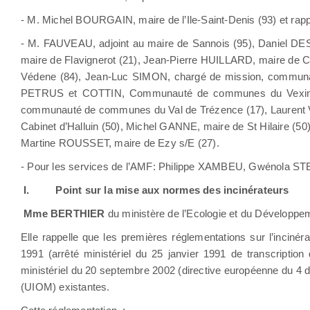
- M. Michel BOURGAIN, maire de l’Ile-Saint-Denis (93) et ra
- M. FAUVEAU, adjoint au maire de Sannois (95), Daniel 
maire de Flavignerot (21), Jean-Pierre HUILLARD, maire de 
Védene (84), Jean-Luc SIMON, chargé de mission, communaut
PETRUS et COTTIN, Communauté de communes du Vexin T
communauté de communes du Val de Trézence (17), Laurent 
Cabinet d’Halluin (50), Michel GANNE, maire de St Hilaire (
Martine ROUSSET, maire de Ezy s/E (27).
- Pour les services de l’AMF: Philippe XAMBEU, Gwénola 
I.
Point sur la mise aux normes des incinérateurs
Mme BERTHIER
du ministère de l’Ecologie et du Développemen
Elle rappelle que les premières réglementations sur l’incin
1991 (arrêté ministériel du 25 janvier 1991 de transcription 
ministériel du 20 septembre 2002 (directive européenne du 4
(UIOM) existantes.