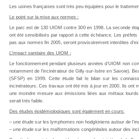
Les usines françaises sont très peu équipées pour le traiteme
Le point sur la mise aux normes :
Le parc est de 130 UIOM contre 300 en 1998. La seconde étape 
ont été sensibilisés par rapport à cette échéance. Les préfets 
pas aux normes fin 2005, seront provisoirement interdites d’expl
L’impact sanitaire des UIOM :
Le fonctionnement pendant plusieurs années d’UIOM non confo
notamment de l’incinérateur de Gilly-sur-Isère en Savoie). Be
(SFSP) en 1999. Cette étude fait le bilan sur les connaiss
incinérateurs. Ces travaux ont été mis à jour en 2000. Ils ont 
une moindre mesure aux émissions liées aux métaux lourds. E
serait très faible.
Des études épidémiologiques sont également en cours:
– une étude sur les lymphomes non hodgkiniens autour de l’inci
– une étude sur les malformations congénitales autour des in