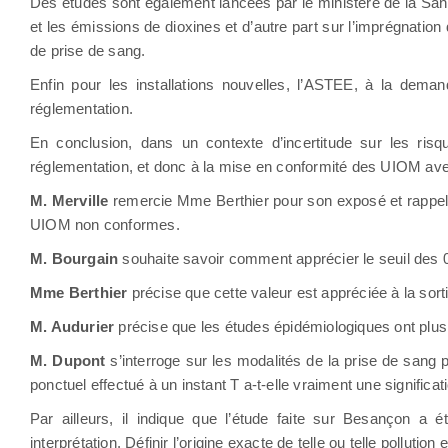
Des études sont également lancées par le ministère de la Santé
et les émissions de dioxines et d’autre part sur l’imprégnation d
de prise de sang.
Enfin pour les installations nouvelles, l’ASTEE, à la dema
réglementation.
En conclusion, dans un contexte d’incertitude sur les risqu
réglementation, et donc à la mise en conformité des UIOM avec
M. Merville
remercie Mme Berthier pour son exposé et rappelle 
UIOM non conformes.
M. Bourgain
souhaite savoir comment apprécier le seuil des 
Mme Berthier
précise que cette valeur est appréciée à la so
M. Audurier
précise que les études épidémiologiques ont plus 
M. Dupont
s’interroge sur les modalités de la prise de sang p
ponctuel effectué à un instant T a-t-elle vraiment une significat
Par ailleurs, il indique que l’étude faite sur Besançon a
interprétation. Définir l’origine exacte de telle ou telle pollution