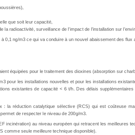
poussières),
lle que soit leur capacité,
e la radioactivité, surveillance de l’impact de l’installation sur l’e
es à 0,1 ng/m3 ce qui va conduire à un nouvel abaissement des flux
ient équipées pour le traitement des dioxines (absorption sur charb
3 pour les installations nouvelles et pour les installations existan
lations existantes de capacité < 6 t/h. Des délais supplémentaire
 : la réduction catalytique sélective (RCS) qui est coûteuse mai
i permet de respecter le niveau de 200g/m3.
 incinération) au niveau européen qui retracent les meilleures te
CS comme seule meilleure technique disponible).