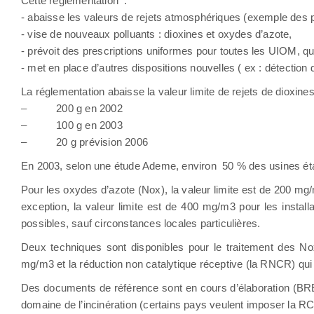
Cette réglementation
:
- abaisse les valeurs de rejets atmosphériques (exemple des 
- vise de nouveaux polluants : dioxines et oxydes d’azote,
- prévoit des prescriptions uniformes pour toutes les UIOM, que
- met en place d’autres dispositions nouvelles ( ex : détection d
La réglementation abaisse la valeur limite de rejets de dioxin
–
200 g en 2002
–
100 g en 2003
–
20 g prévision 2006
En 2003, selon une étude Ademe, environ
50 % des usines éta
Pour les oxydes d’azote (Nox), la valeur limite est de 200 mg/m
exception, la valeur limite est de 400 mg/m3 pour les instal
possibles, sauf circonstances locales particulières.
Deux techniques sont disponibles pour le traitement des Nox
mg/m3 et la réduction non catalytique réceptive (la RNCR) qu
Des documents de référence sont en cours d’élaboration (BREF
domaine de l’incinération (certains pays veulent imposer la R