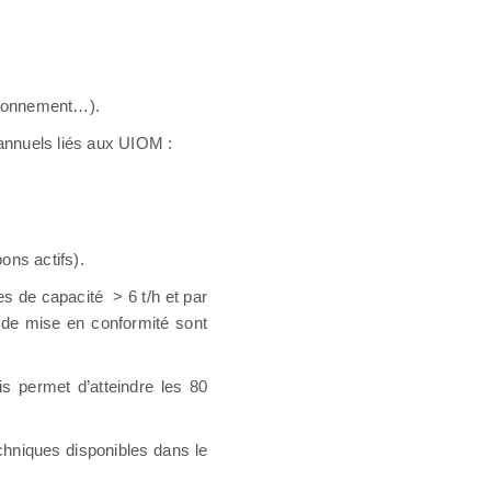
nvironnement…).
 annuels liés aux UIOM :
ons actifs).
tes de capacité
> 6 t/h et par
s de mise en conformité sont
s permet d’atteindre les 80
chniques disponibles dans le