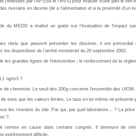
 (réalisées par l’AFSSA et l’InVS) pour évaluer d’une part le lien
es riverains en dioxine (lié à l’alimentation et à la proximité d’un in
nde du MEDD a réalisé un guide sur l’évaluation de l’impact san
es réels que peuvent présenter les dioxines, il est primordial 
 les dispositions de l’arrêté ministériel du 20 septembre 2002.
les grandes lignes de l’intervention ; le renforcement de la régle
0,1 ng/m3 ?
rtie de cheminée. Le seuil des 200g concerne l’ensemble des UIOM.
de sens que les valeurs limites. Le taux en lui-même ne présente p
our les riverains du site. Par qui, par quel laboratoire… ? La pri
ion ?.
 été remise en cause dans certains congrès. Il demeure de séri
 est extrêmement difficile.