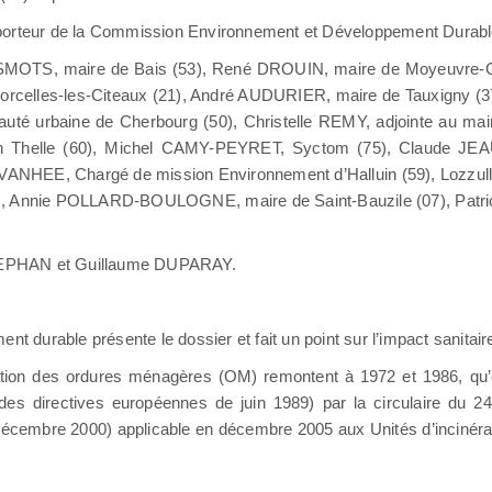
pporteur de la Commission Environnement et Développement Durabl
DESMOTS, maire de Bais (53), René DROUIN, maire de Moyeuvre
Corcelles-les-Citeaux (21), André AUDURIER, maire de Tauxigny 
é urbaine de Cherbourg (50), Christelle REMY, adjointe au mair
helle (60), Michel CAMY-PEYRET, Syctom (75), Claude JEA
VANHEE, Chargé de mission Environnement d’Halluin (59), Lozzu
50), Annie POLLARD-BOULOGNE, maire de Saint-Bauzile (07), Patri
STEPHAN et Guillaume DUPARAY.
t durable présente le dossier et fait un point sur l’impact sanitair
ération des ordures ménagères (OM) remontent à 1972 et 1986, qu’
des directives européennes de juin 1989) par la circulaire du 24 
 décembre 2000) applicable en décembre 2005 aux Unités d’incinér