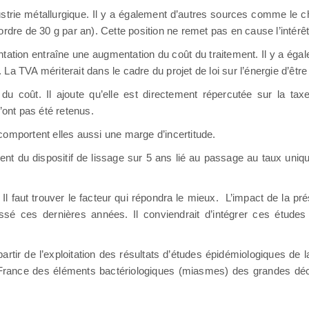
trie métallurgique. Il y a également d’autres sources comme le cha
dre de 30 g par an). Cette position ne remet pas en cause l’intérêt d
tation entraîne une augmentation du coût du traitement. Il y a éga
La TVA mériterait dans le cadre du projet de loi sur l’énergie d’êtr
du coût. Il ajoute qu’elle est directement répercutée sur la ta
ont pas été retenus.
r comportent elles aussi une marge d’incertitude.
 du dispositif de lissage sur 5 ans lié au passage au taux uniq
Il faut trouver le facteur qui répondra le mieux.
L’impact de la pr
ssé ces dernières années. Il conviendrait d’intégrer ces étude
artir de l’exploitation des résultats d’études épidémiologiques de l
r la France des éléments bactériologiques (miasmes) des grandes d