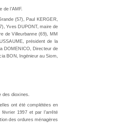
e de l’AMF.
-Grande (57), Paul KERGER,
(37), Yves DUPONT, maire de
e de Villeurbanne (69), MM
USSAUME, président de la
lla DOMENICO, Directeur de
cia BON, Ingénieur au Siom,
e des dioxines.
elles ont été complétées en
février 1997 et par l’arrêté
ation des ordures ménagères