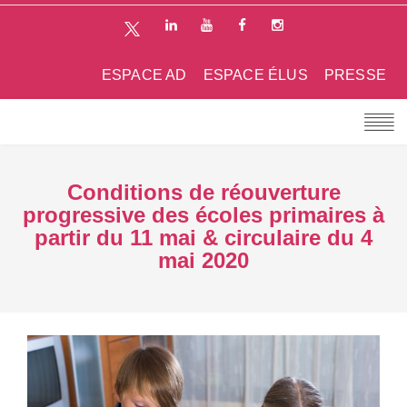
ESPACE AD
ESPACE ÉLUS
PRESSE
Conditions de réouverture
progressive des écoles primaires à
partir du 11 mai & circulaire du 4
mai 2020