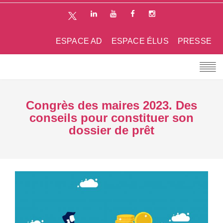
ESPACE AD
ESPACE ÉLUS
PRESSE
Congrès des maires 2023. Des
conseils pour constituer son
dossier de prêt