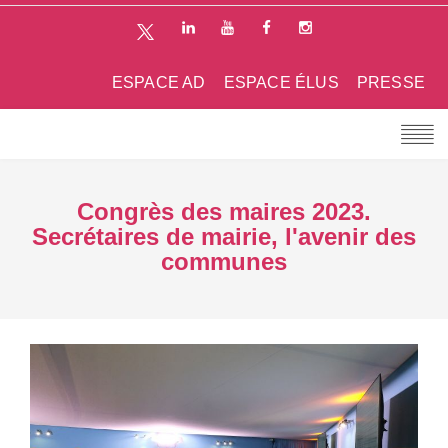
ESPACE AD
ESPACE ÉLUS
PRESSE
Congrès des maires 2023.
Secrétaires de mairie, l'avenir des
communes