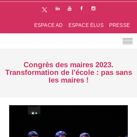
ESPACE AD
ESPACE ÉLUS
PRESSE
Congrès des maires 2023.
Transformation de l'école : pas sans
les maires !