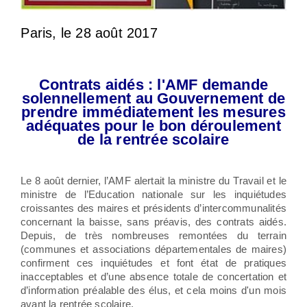
Paris, le 28 août 2017
accomplissent efficacement des missions indispensables au bon fonctionnement du service public, la masse salariale et les effectifs de la fonction publique territoriale sont régulièrement questionnés. Ce sont les maires et les présidents des collectivités employeurs qui sont alors mis en cause. Or, au-delà de la seule question des effectifs, dans un contexte de diminution des dotations de l’Etat, de réformes imposant de nouveaux coûts salariaux aux collectivités, et de réorganisation territoriale majeure, les politiques des ressources humaines (RH) s’adaptent et innovent. l’Association des maires de France et des présidents d’intercommunalité (AMF), le Centre national de la fonction publique territoriale (CNFPT), la Fédération nationale des Centres de gestion de la fonction publique territoriale (FNCDG), l’Assemblée des Départements de France (ADF) et Régions de France, avec la participation du Conseil supérieur de la fonction
publique territoriale (CSFPT), ont décidé de réaliser ensemble une étude pour rendre compte de ces évolutions. Ils publient aujourd’hui les résultats de l’édition d’HoRHizons 2016.LoLoi
Contrats aidés : l'AMF demande
solennellement au Gouvernement de
prendre immédiatement les mesures
adéquates pour le bon déroulement
de la rentrée scolaire
Le 8 août dernier, l’AMF alertait la ministre du Travail et le
ministre de l’Education nationale sur les inquiétudes
croissantes des maires et présidents d’intercommunalités
concernant la baisse, sans préavis, des contrats aidés.
Depuis, de très nombreuses remontées du terrain
(communes et associations départementales de maires)
confirment ces inquiétudes et font état de pratiques
inacceptables et d’une absence totale de concertation et
d’information préalable des élus, et cela moins d'un mois
avant la rentrée scolaire.