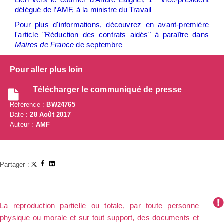
délégué de l’AMF, à la ministre du Travail
Pour plus d'informations, découvrez en avant-première
l'article "Réduction des contrats aidés" à paraître dans
Maires de France
de septembre
Pour aller plus loin
Télécharger le communiqué de presse
Référence :
BW24765
Date :
28 Août 2017
Auteur :
AMF
Partager :
La reproduction partielle ou totale, par toute personne
physique ou morale et sur tout support, des documents et