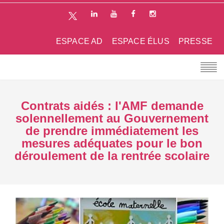
ESPACE AD
ESPACE ÉLUS
PRESSE
Contrats aidés : l'AMF demande
solennellement au Gouvernement
de prendre immédiatement les
mesures adéquates pour le bon
déroulement de la rentrée scolaire