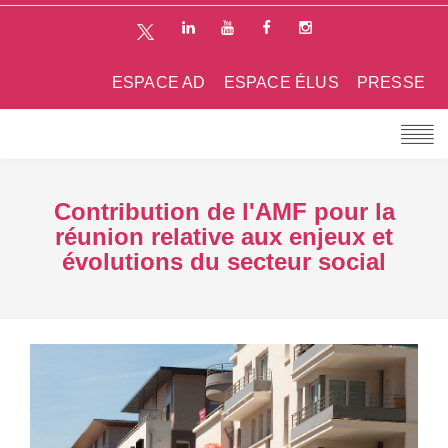
ESPACE AD
ESPACE ÉLUS
PRESSE
Contribution de l'AMF pour la
réunion relative aux enjeux et
évolutions du secteur social