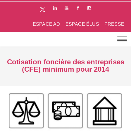
ESPACE AD
ESPACE ÉLUS
PRESSE
Cotisation foncière des entreprises
(CFE) minimum pour 2014