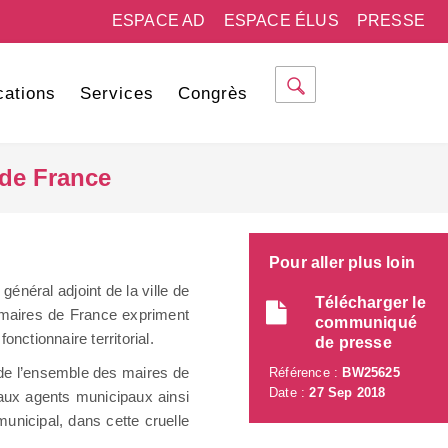
ESPACE AD
ESPACE ÉLUS
PRESSE
cations
Services
Congrès
 de France
Pour aller plus loin
général adjoint de la ville de
Télécharger le
 maires de France expriment
communiqué
onctionnaire territorial.
de presse
 de l’ensemble des maires de
Référence :
BW25625
Date :
27 Sep 2018
 aux agents municipaux ainsi
unicipal, dans cette cruelle