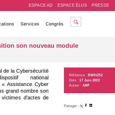
ESPACE AD
ESPACE ÉLUS
PRESSE
cations
Services
Congrès
osition son nouveau module
l de la Cybersécurité
Référence :
BW41252
sitif national
Date :
17 Juin 2022
e « Assistance Cyber
Auteur :
AMF
plus grand nombre son
 victimes d’actes de
Partager :