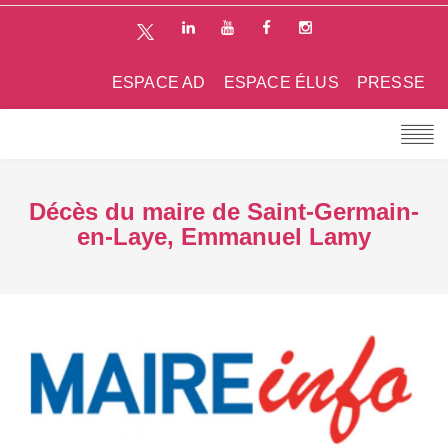
ESPACE AD
ESPACE ÉLUS
PRESSE
Décès du maire de Saint-Germain-
en-Laye, Emmanuel Lamy