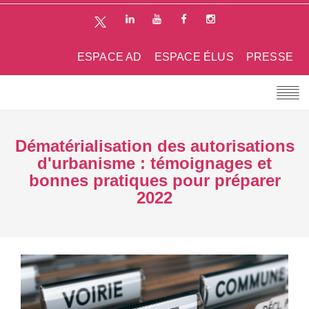
ESPACE AD
ESPACE ÉLUS
PRESSE
Dématérialisation des autorisations
d'urbanisme : témoignages et
bonnes pratiques pour préparer
2022