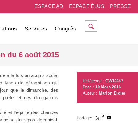
ESPACE AD
ESPACE ÉLUS
PRESSE
cations
Services
Congrès
on du 6 août 2015
ue à la fois un acquis social
Référence :
CW14447
rs types de dérogations qui
Date :
10 Mars 2016
 jour que le dimanche, des
Auteur :
Marion Didier
 préfet et des dérogations
ité et l’égalité des chances
Partager :
rincipe du repos dominical,