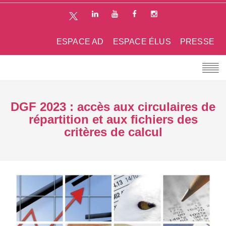
ESPACE AD
ESPACE ÉLUS
PRESSE
DGF 2023 : accès aux circulaires de
répartition et aux fichiers des
critères de calcul