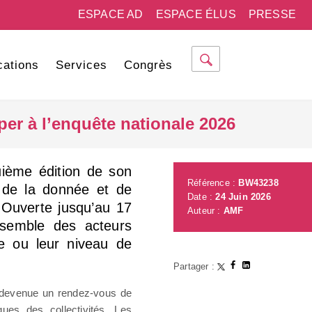
ESPACE AD
ESPACE ÉLUS
PRESSE
cations
Services
Congrès
ciper à l’enquête nationale 2026
uième édition de son
Référence :
BW43238
 de la donnée et de
Date :
24 Juin 2026
es. Ouverte jusqu’au 17
Auteur :
AMF
’ensemble des acteurs
lle ou leur niveau de
Partager :
 devenue un rendez-vous de
ques des collectivités. Les