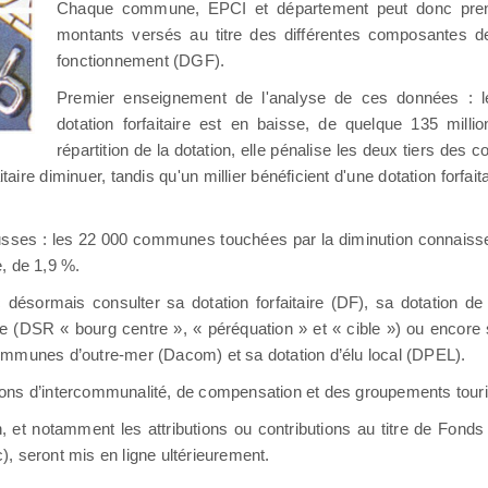
Chaque commune, EPCI et département peut donc pre
montants versés au titre des différentes composantes de
fonctionnement (DGF).
Premier enseignement de l'analyse de ces données : l
dotation forfaitaire est en baisse, de quelque 135 milli
répartition de la dotation, elle pénalise les deux tiers des
aire diminuer, tandis qu'un millier bénéficient d'une dotation forfait
usses : les 22 000 communes touchées par la diminution connaiss
, de 1,9 %.
ormais consulter sa dotation forfaitaire (DF), sa dotation de s
le (DSR « bourg centre », « péréquation » et « cible ») ou encore 
mmunes d’outre-mer (Dacom) et sa dotation d’élu local (DPEL).
tions d’intercommunalité, de compensation et des groupements touri
 et notamment les attributions ou contributions au titre de Fonds
 seront mis en ligne ultérieurement.