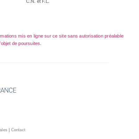
C.N. et F.L.
rmations mis en ligne sur ce site sans autorisation préalable
l'objet de poursuites.
ales
|
Contact