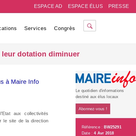
ESPACE AD
ESPACE ÉLUS
PRESSE
cations
Services
Congrès
 leur dotation diminuer
s à Maire Info
Le quotidien d'informations
destiné aux élus locaux
Abonnez-vous !
Etat aux collectivités
 le site de la direction
Référence :
BW25291
Date :
4 Avr 2018