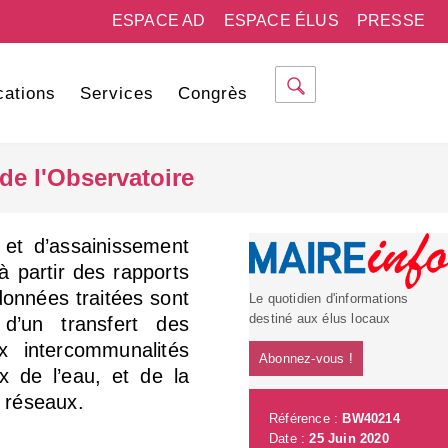
ESPACE AD
ESPACE ÉLUS
PRESSE
cations
Services
Congrès
de l'Observatoire
 et d’assainissement
à partir des rapports
onnées traitées sont
Le quotidien d'informations
destiné aux élus locaux
d’un transfert des
 intercommunalités
Abonnez-vous !
ix de l’eau, et de la
 réseaux.
Référence :
BW40214
Date :
25 Juin 2020