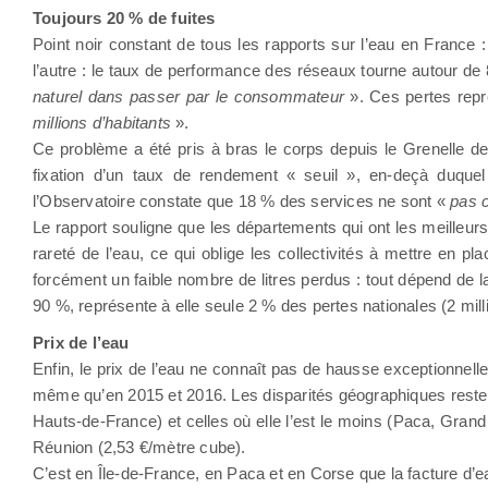
Toujours 20 % de fuites
Point noir constant de tous les rapports sur l’eau en France :
l’autre : le taux de performance des réseaux tourne autour de 80
naturel dans passer par le consommateur
». Ces pertes repr
millions d’habitants
».
Ce problème a été pris à bras le corps depuis le Grenelle de
fixation d’un taux de rendement « seuil », en-deçà duquel l
l’Observatoire constate que 18 % des services ne sont «
pas c
Le rapport souligne que les départements qui ont les meilleur
rareté de l’eau, ce qui oblige les collectivités à mettre en pl
forcément un faible nombre de litres perdus : tout dépend de la 
90 %, représente à elle seule 2 % des pertes nationales (2 mil
Prix de l’eau
Enfin, le prix de l’eau ne connaît pas de hausse exceptionnell
même qu’en 2015 et 2016. Les disparités géographiques restent
Hauts-de-France) et celles où elle l’est le moins (Paca, Gran
Réunion (2,53 €/mètre cube).
C’est en Île-de-France, en Paca et en Corse que la facture d’