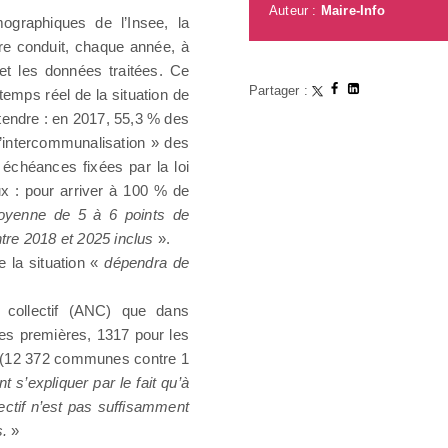
Auteur :
Maire-Info
graphiques de l’Insee, la
ire conduit, chaque année, à
 et les données traitées. Ce
Partager :
temps réel de la situation de
ttendre : en 2017, 55,3 % des
l’intercommunalisation » des
 échéances fixées par la loi
x : pour arriver à 100 % de
oyenne de 5 à 6 points de
tre 2018 et 2025 inclus
».
e la situation «
dépendra de
 collectif (ANC) que dans
les premières, 1317 pour les
ce (12 372 communes contre 1
s’expliquer par le fait qu’à
ectif n’est pas suffisamment
s.
»