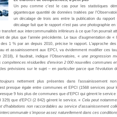
Un peu comme c’est le cas pour les statistiques démo
gigantesque quantité de données traitées par l’Observato
un décalage de trois ans entre la publication du rapport
décalage fait que le rapport n’est pas une photographie en 
 transfert aux intercommunalités inférieurs à ce que l’on pourrait a
oint de plus que l’année précédente. Le taux d’augmentation de « 
r des 1 % par an depuis 2010, précise le rapport. L’approche des
 eau et assainissement aux EPCI, va évidemment modifier ces tau
 2018), il faudrait, indique l’Observatoire, «
une progression m
des compétences résiduelles d’environ 2 000 nouvelles communes en
es prévisions sur le sujet – en particulier parce que l’évolution d
toujours nettement plus présentes dans l’assainissement non
art est presque égale entre communes et EPCI (1568 services pour 
 a presque 9 fois plus de communes que d’EPCI qui gèrent le servi
8 329) que d’EPCI (2 842) gèrent le service. «
Cela peut notamment 
ant d’habitations non raccordables au service d’assainissement coll
elle intercommunale s'impose assez naturellement dans ces condition