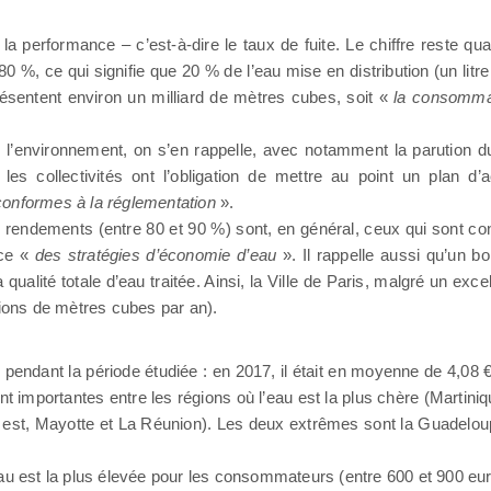
 la performance – c’est-à-dire le taux de fuite. Le chiffre reste q
 %, ce qui signifie que 20 % de l’eau mise en distribution (un litre
ésentent environ un milliard de mètres cubes, soit «
la consommat
 l’environnement, on s’en rappelle, avec notamment la parution du
es collectivités ont l’obligation de mettre au point un plan d’a
onformes à la réglementation
».
s rendements (entre 80 et 90 %) sont, en général, ceux qui sont c
ace «
des stratégies d’économie d’eau
». Il rappelle aussi qu’un b
qualité totale d’eau traitée. Ainsi, la Ville de Paris, malgré un exc
lions de mètres cubes par an).
e pendant la période étudiée : en 2017, il était en moyenne de 4,08 
 importantes entre les régions où l’eau est la plus chère (Martini
d est, Mayotte et La Réunion). Les deux extrêmes sont la Guadelou
eau est la plus élevée pour les consommateurs (entre 600 et 900 eur