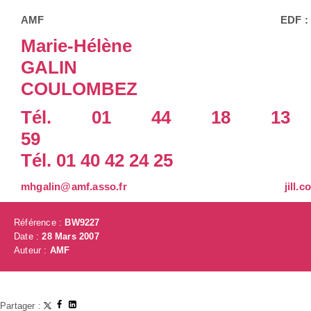
AMF EDF :
Marie-Hélène
GALIN Ji
COULOMBEZ
Tél. 01 44 18 13
5
Tél. 01 40 42 24 25
mhgalin@amf.asso.fr
jill.
Référence :
BW9227
Date :
28 Mars 2007
Auteur :
AMF
Partager :