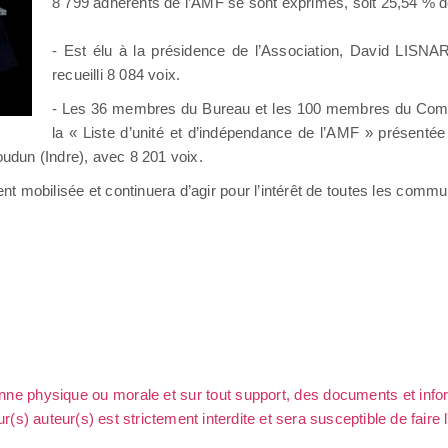
8 799 adhérents de l’AMF se sont exprimés, soit 25,54 % de
- Est élu à la présidence de l’Association, David LISN
recueilli 8 084 voix.
- Les 36 membres du Bureau et les 100 membres du Comité
la « Liste d’unité et d’indépendance de l’AMF » présent
udun (Indre), avec 8 201 voix.
nt mobilisée et continuera d’agir pour l’intérêt de toutes les comm
sonne physique ou morale et sur tout support, des documents et info
ur(s) auteur(s) est strictement interdite et sera susceptible de faire 