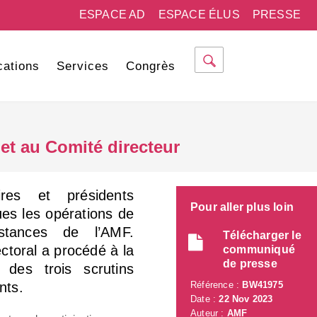
ESPACE AD
ESPACE ÉLUS
PRESSE
cations
Services
Congrès
et au Comité directeur
es et présidents
Pour aller plus loin
ues les opérations de
stances de l’AMF.
Télécharger le
toral a procédé à la
communiqué
de presse
s des trois scrutins
nts.
Référence :
BW41975
Date :
22 Nov 2023
Auteur :
AMF