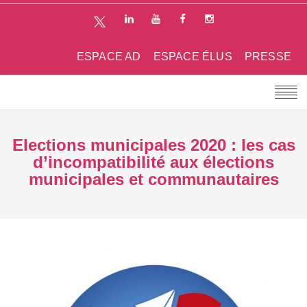
ESPACE AD
ESPACE ÉLUS
PRESSE
Elections municipales 2020 : les cas
d’incompatibilité aux élections
municipales et communautaires