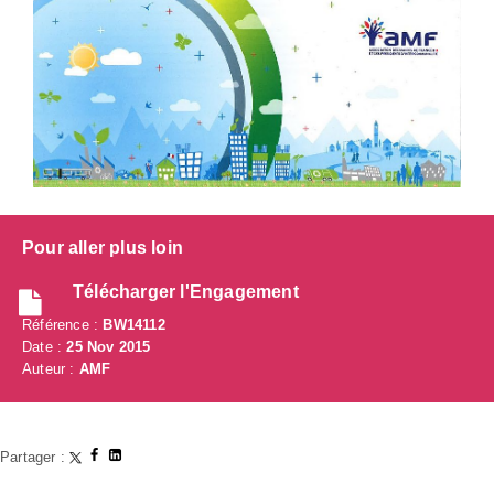
Pour aller plus loin
Télécharger l'Engagement
Référence :
BW14112
Date :
25 Nov 2015
Auteur :
AMF
Partager :