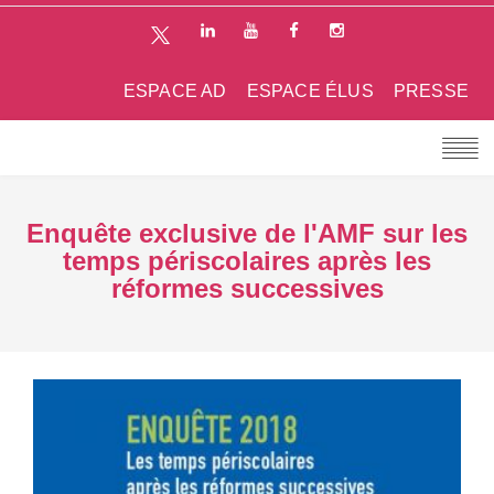
ESPACE AD
ESPACE ÉLUS
PRESSE
Enquête exclusive de l'AMF sur les
temps périscolaires après les
réformes successives