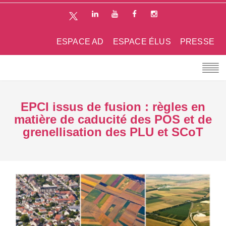
ESPACE AD
ESPACE ÉLUS
PRESSE
EPCI issus de fusion : règles en
matière de caducité des POS et de
grenellisation des PLU et SCoT