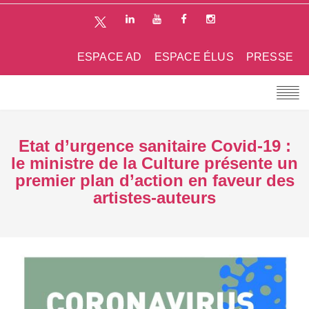
ESPACE AD
ESPACE ÉLUS
PRESSE
Etat d’urgence sanitaire Covid-19 :
le ministre de la Culture présente un
premier plan d’action en faveur des
artistes-auteurs